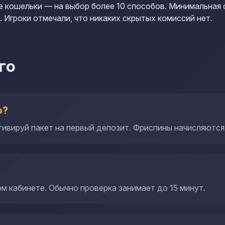
е кошельки — на выбор более 10 способов. Минимальная 
. Игроки отмечали, что никаких скрытых комиссий нет.
го
ю?
ивируй пакет на первый депозит. Фриспины начисляются м
ом кабинете. Обычно проверка занимает до 15 минут.