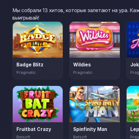
Мы собрали 13 хитов, которые залетают на ура. Ка
выигрывай!
Badge Blitz
Wildies
Jok
Pragmatic
Pragmatic
Prag
Fruitbat Crazy
Spinfinity Man
Lep
Betsoft
Betsoft
Prag