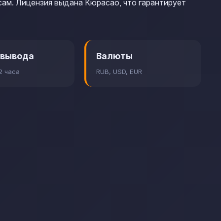
сам. Лицензия выдана Кюрасао, что гарантирует
 вывода
Валюты
2 часа
RUB, USD, EUR