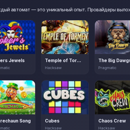
ждый автомат — это уникальный опыт. Провайдеры вылож
ers Jewels
Temple of Torment
The Big Dawg
matic
Hacksaw
Pragmatic
rechaun Song
Cubes
Chaos Crew
matic
Hacksaw
Hacksaw