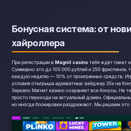
Бонусная система: от нов
хайроллера
При регистрации в
Magnit casino
тебя ждёт пакет н
Суммарно это до 100 000 рублей и 250 фриспинов. 
каждую неделю — 10% от проигранных средств. Иг
условия отыгрыша адекватные: вейджер 35x на бон
Зеркало Магнит казино сохраняет все бонусы. Не т
просто переходи на актуальный домен. Официальны
но иногда блокировки раздражают. Мы решаем это 