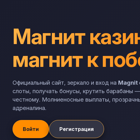
Магнит кази
магнит к по
Официальный сайт, зеркало и вход на
Magnit 
слоты, получать бонусы, крутить барабаны —
честному. Молниеносные выплаты, прозрачны
адреналина.
Войти
Регистрация