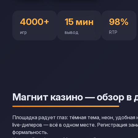
4000+
15 мин
98%
игр
вывод
RTP
Магнит казино — обзор в 
Площадка радует глаз: тёмная тема, неон, удобная 
live-дилеров — всё в одном месте. Регистрация зан
формальность.