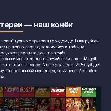
отереи — наш конёк
новый турнир с призовым фондом до 1 млн рублей.
чки на любых слотах, поднимайся в таблице
получают реальные деньги на счёт.
озыгрыши мерча, дропы в случайных играх — Magnit
т что-то интересное. А ещё у нас есть VIP-клуб для
ному. Персональный менеджер, повышенный кэшбек,
од.